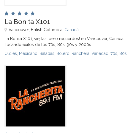
La Bonita X101
Vancouver, British Columbia,
Canadá
La Bonita X101, viejitas, pero recuerdos! en Vancouver, Canada.
Tocando exitos de los 70s, 80s, 90s y 2000s.
Oldies
,
Mexicano
,
Baladas
,
Bolero
,
Ranchera
,
Variedad
,
70s
,
80s