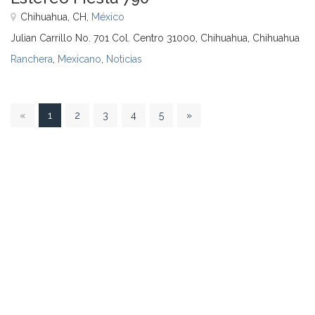
Chihuahua, CH,
México
Julian Carrillo No. 701 Col. Centro 31000, Chihuahua, Chihuahua
Ranchera
,
Mexicano
,
Noticias
1
«
1
2
3
4
5
»