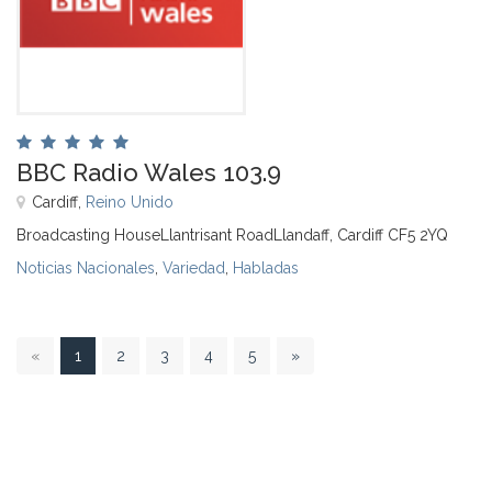
BBC Radio Wales 103.9
Cardiff,
Reino Unido
Broadcasting HouseLlantrisant RoadLlandaff, Cardiff CF5 2YQ
Noticias Nacionales
,
Variedad
,
Habladas
1
«
1
2
3
4
5
»