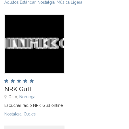
Adultos Estándar
,
Nostalgia
,
Música Ligera
NRK Gull
Oslo,
Noruega
Escuchar radio NRK Gull online
Nostalgia
,
Oldies