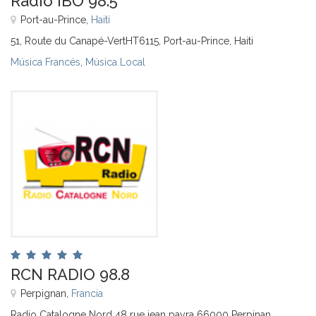
Radio IBO 98.5
Port-au-Prince,
Haití
51, Route du Canapé-VertHT6115, Port-au-Prince, Haiti
Música Francés
,
Música Local
RCN RADIO 98.8
Perpignan,
Francia
Radio Catalogne Nord 48 rue jean payra 66000 Perpinan