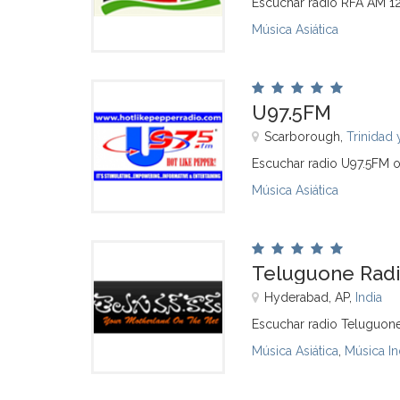
Escuchar radio RFA AM 1
Música Asiática
U97.5FM
Scarborough,
Trinidad
Escuchar radio U97.5FM o
Música Asiática
Teluguone Radi
Hyderabad, AP,
India
Escuchar radio Teluguone
Música Asiática
,
Música In