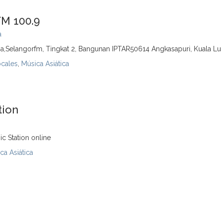
M 100.9
a
ia,Selangorfm, Tingkat 2, Bangunan IPTAR50614 Angkasapuri, Kuala 
ocales
,
Música Asiática
tion
c Station online
ca Asiática