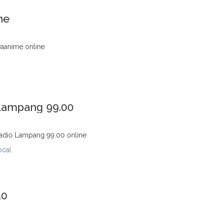
me
waanime online
Lampang 99.00
adio Lampang 99.00 online
ocal
.0