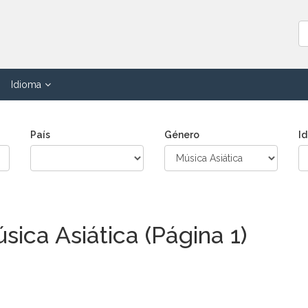
Idioma
País
Género
I
ica Asiática (Página 1)