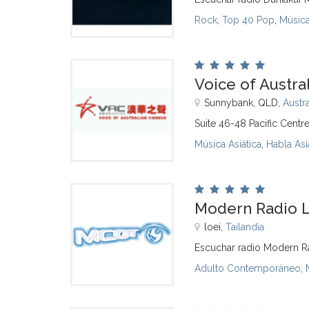
Rock
,
Top 40 Pop
,
Música
Voice of Austra
Sunnybank, QLD,
Austra
Suite 46-48 Pacific Cent
Música Asiática
,
Habla Asi
Modern Radio L
loei,
Tailandia
Escuchar radio Modern Ra
Adulto Contemporáneo
,