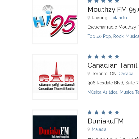
Mouthzy FM 95.
Rayong,
Tailandia
Escuchar radio Mouthzy 
Top 40 Pop
,
Rock
,
Música
Canadian Tamil
Toronto, ON,
Canadá
306 Rexdale Blvd, Suite 7
Música Asiática
,
Música T
DuniakuFM
Malasia
Escuchar radio DuniakuF