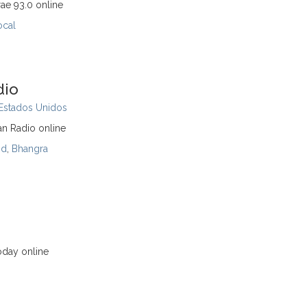
ae 93.0 online
ocal
dio
Estados Unidos
an Radio online
od
,
Bhangra
oday online