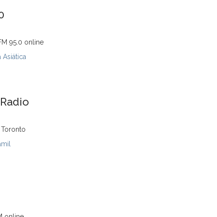
0
FM 95.0 online
 Asiática
 Radio
 Toronto
amil
M online