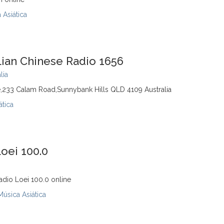
 Asiática
lian Chinese Radio 1656
lia
re,233 Calam Road,Sunnybank Hills QLD 4109 Australia
ática
oei 100.0
dio Loei 100.0 online
Música Asiática