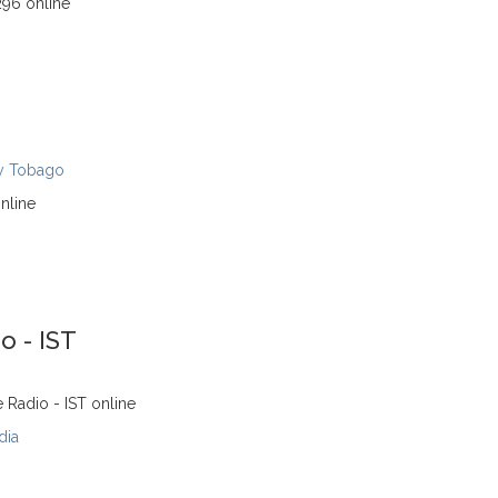
296 online
 y Tobago
nline
o - IST
 Radio - IST online
dia