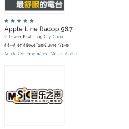
Apple Line Radop 98.7
Taiwan, Kaohsiung City,
China
å°å—å¸‚è‡¨å®‰è·¯2æ®µ53è™Ÿ15æ¨“
Adulto Contemporáneo
,
Música Asiática