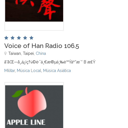
Voice of Han Radio 106.5
Taiwan, Taipei,
China
å°åŒ—å¸‚ä¿¡ç¾©è·¯ä¸€æ®µä¸‰è™Ÿäº”æ¨“ B æ£Ÿ
Militar
,
Música Local
,
Música Asiática