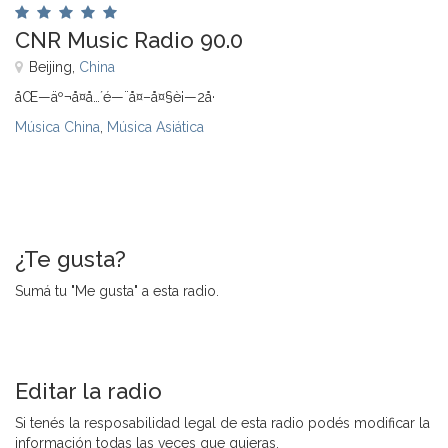
CNR Music Radio 90.0
Beijing,
China
åŒ—äº¬å¤å…´é—¨å¤–å¤§è¡—2å·
Música China
,
Música Asiática
¿Te gusta?
Sumá tu "Me gusta" a esta radio.
Editar la radio
Si tenés la resposabilidad legal de esta radio podés modificar la
información todas las veces que quieras.