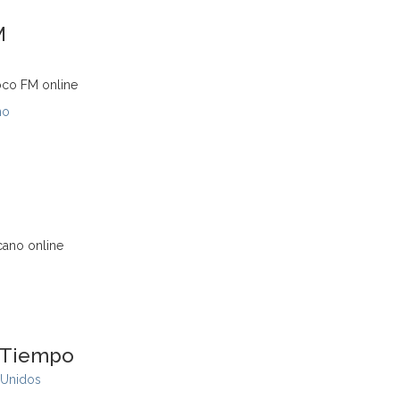
M
oco FM online
no
cano online
 Tiempo
 Unidos