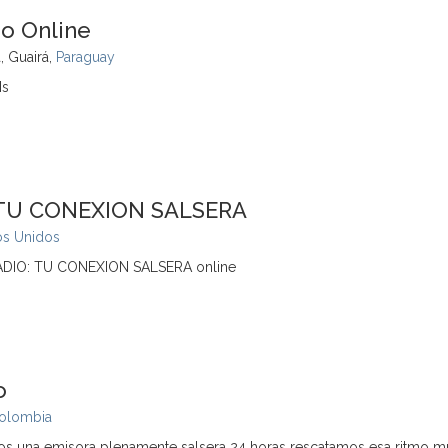
io Online
, Guairá,
Paraguay
Hs
 TU CONEXION SALSERA
os Unidos
ADIO: TU CONEXION SALSERA online
o
olombia
s una emisora plenamente salsera 24 horas rescatamos esa ritmo m