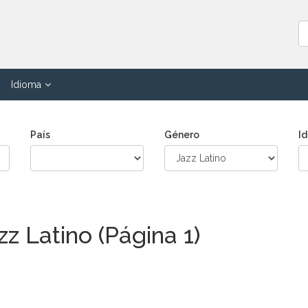
Idioma
País
Género
I
z Latino (Página 1)