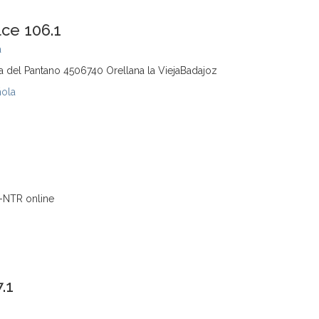
ce 106.1
a
 del Pantano 4506740 Orellana la ViejaBadajoz
ñola
-NTR online
.1