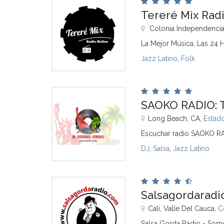
Tereré Mix Rad
´Colonia Independencia
La Mejor Música, Las 24 
Jazz Latino
,
Folk
SAOKO RADIO:
Long Beach, CA,
Estad
Escuchar radio SAOKO R
DJ
,
Salsa
,
Jazz Latino
Salsagordaradi
Cali, Valle Del Cauca,
C
Salsa Gorda Radio - Somo