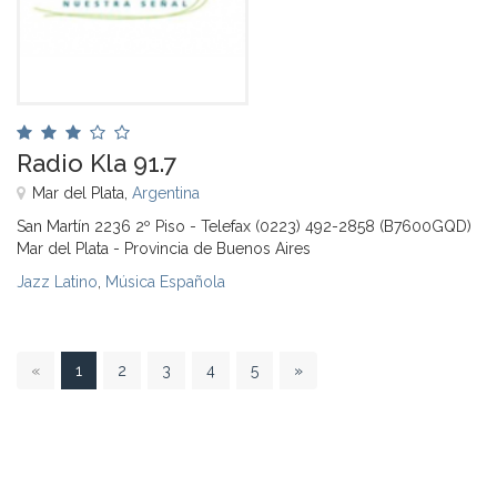
Radio Kla 91.7
Mar del Plata,
Argentina
San Martín 2236 2º Piso - Telefax (0223) 492-2858 (B7600GQD)
Mar del Plata - Provincia de Buenos Aires
Jazz Latino
,
Música Española
1
«
1
2
3
4
5
»