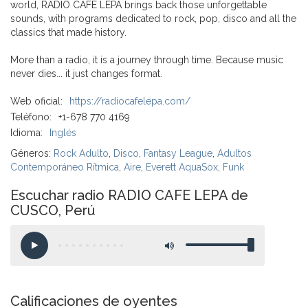
world, RADIO CAFE LEPA brings back those unforgettable
sounds, with programs dedicated to rock, pop, disco and all the
classics that made history.
More than a radio, it is a journey through time. Because music
never dies... it just changes format.
Web oficial:
https://radiocafelepa.com/
Teléfono:
+1-678 770 4169
Idioma:
Inglés
Géneros:
Rock Adulto
,
Disco
,
Fantasy League
,
Adultos
Contemporáneo Rítmica
,
Aire
,
Everett AquaSox
,
Funk
Escuchar radio RADIO CAFE LEPA de
CUSCO, Perú
Calificaciones de oyentes