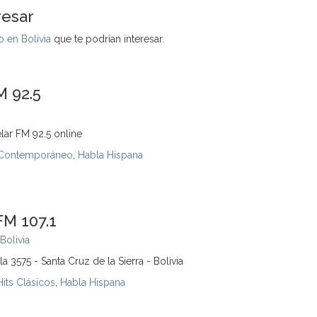
resar
 en Bolivia
que te podrían interesar.
M 92.5
lar FM 92.5 online
 Contemporáneo
,
Habla Hispana
FM 107.1
Bolivia
a 3575 - Santa Cruz de la Sierra - Bolivia
Hits Clásicos
,
Habla Hispana