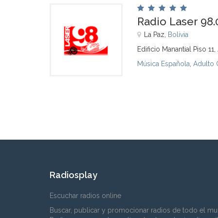
Radio Laser 98.
La Paz,
Bolivia
Edificio Manantial Piso 1
Música Española
,
Adulto
Radiosplay
Escuchar radios online
Buscar, publicar y promocionar radios de todo el mu