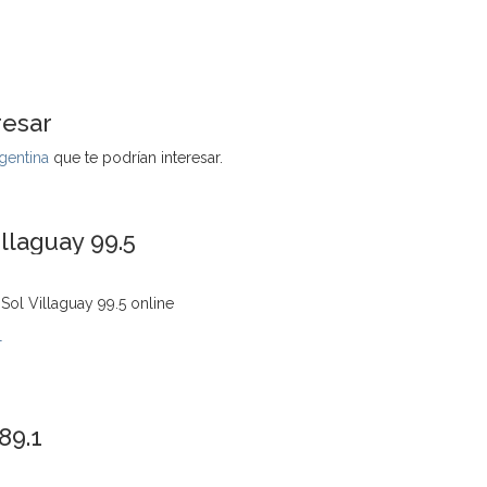
resar
gentina
que te podrían interesar.
illaguay 99.5
Sol Villaguay 99.5 online
l
89.1