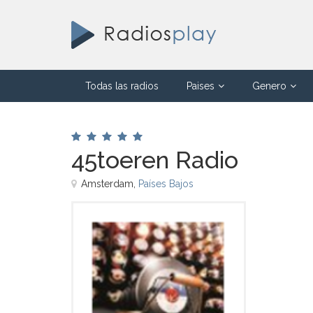
Todas las radios
Paises
Genero
45toeren Radio
Amsterdam,
Países Bajos