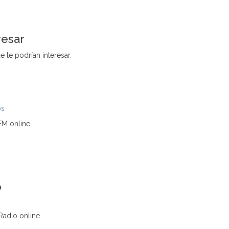
resar
 te podrían interesar.
os
FM online
o
 Radio online