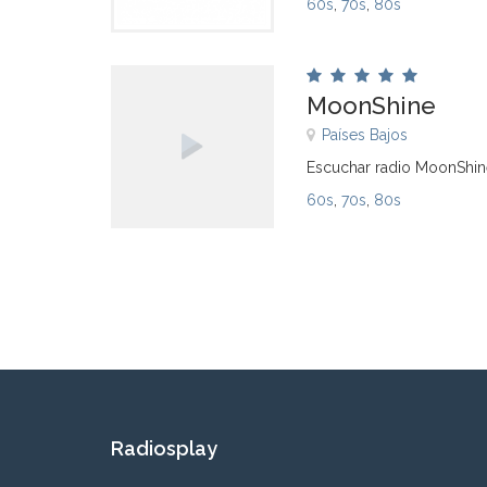
60s
,
70s
,
80s
MoonShine
Países Bajos
Escuchar radio MoonShin
60s
,
70s
,
80s
Radiosplay