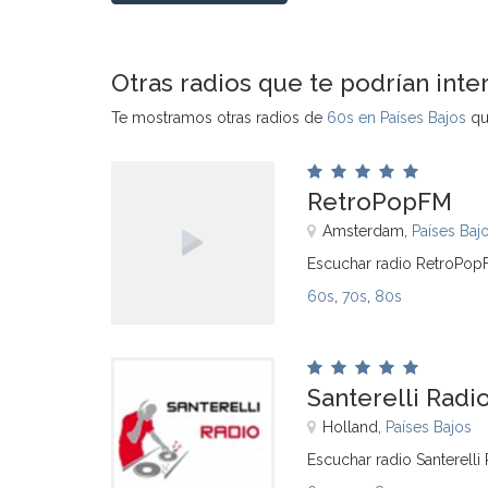
Otras radios que te podrían inte
Te mostramos otras radios de
60s en Países Bajos
que
RetroPopFM
Amsterdam,
Países Baj
Escuchar radio RetroPop
60s
,
70s
,
80s
Santerelli Radi
Holland,
Países Bajos
Escuchar radio Santerelli