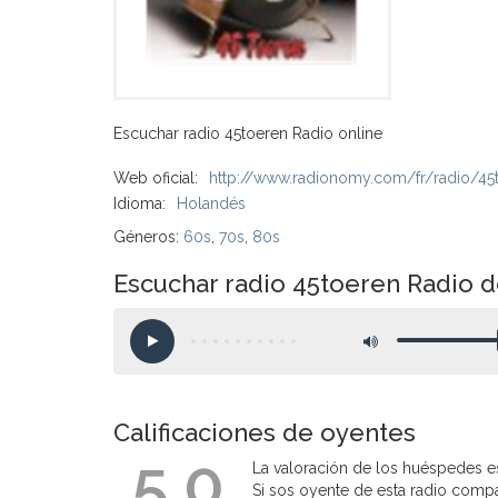
Escuchar radio 45toeren Radio online
Web oficial:
http://www.radionomy.com/fr/radio/45
Idioma:
Holandés
Géneros:
60s
,
70s
,
80s
Escuchar radio 45toeren Radio 
Calificaciones de oyentes
5.0
La valoración de los huéspedes es
Si sos oyente de esta radio compart