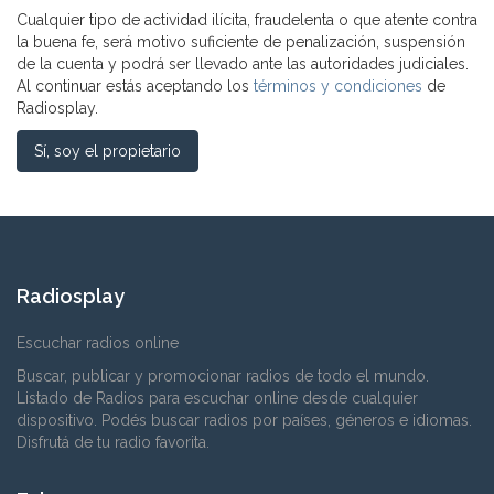
Cualquier tipo de actividad ilícita, fraudelenta o que atente contra
la buena fe, será motivo suficiente de penalización, suspensión
de la cuenta y podrá ser llevado ante las autoridades judiciales.
Al continuar estás aceptando los
términos y condiciones
de
Radiosplay.
Sí, soy el propietario
Radiosplay
Escuchar radios online
Buscar, publicar y promocionar radios de todo el mundo.
Listado de Radios para escuchar online desde cualquier
dispositivo. Podés buscar radios por países, géneros e idiomas.
Disfrutá de tu radio favorita.