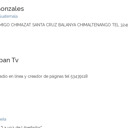
Gonzales
Guatemala
 AMIGO CHIMAZAT SANTA CRUZ BALANYA CHIMALTENANGO TEL 3249
pan Tv
dio en línea y creador de páginas tel 53439118
ela
 "La voz de Libertador"