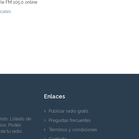
yle FM 105.0 online
icales
Enlaces
Publicar radio gratis
ndo. Listado de
Preguntas frecuentes
tivo. Podés
Términos y condiciones
 de tu radio