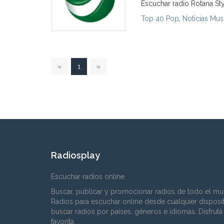
Escuchar radio Rotana St
Top 40 Pop
,
Noticias Mus
1
«
1
»
Radiosplay
Escuchar radios online
Buscar, publicar y promocionar radios de todo el mu
Radios para escuchar online desde cualquier disposi
buscar radios por países, géneros e idiomas. Disfrutá
favorita.