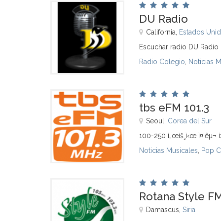
DU Radio
California,
Estados Uni
Escuchar radio DU Radio 
Radio Colegio
,
Noticias 
tbs eFM 101.3
Seoul,
Corea del Sur
100-250 ì„œìš¸ì‹œ ì¤‘êµ¬ 
Noticias Musicales
,
Pop C
Rotana Style FM
Damascus,
Siria