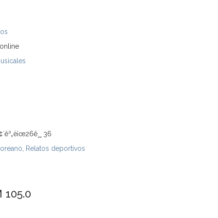
dos
online
Musicales
í‡´ê³„ë¡œ26ê¸¸ 36
oreano
,
Relatos deportivos
 105.0