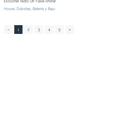
Escuchar radio UK Flava online
House
,
Dubstep
,
Batería y Bajo
1
«
1
2
3
4
5
»