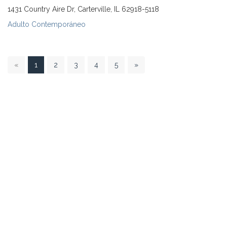
1431 Country Aire Dr, Carterville, IL 62918-5118
Adulto Contemporáneo
1
«
1
2
3
4
5
»