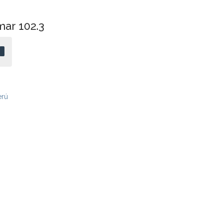
ar 102.3
erú