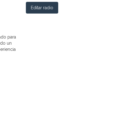
Editar radio
ado para
ndo un
eriencia