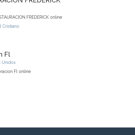
RACION FREDERICK
ESTAURACION FREDERICK online
 Cristiano
n Fl
s Unidos
racion Fl online