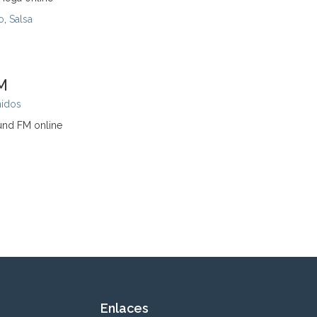
o
,
Salsa
M
nidos
und FM online
Enlaces