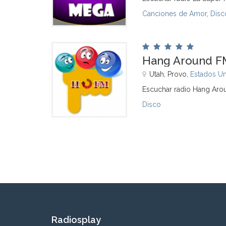
Canciones de Amor
,
Disc
Hang Around F
Utah, Provo,
Estados U
Escuchar radio Hang Aro
Disco
Radiosplay