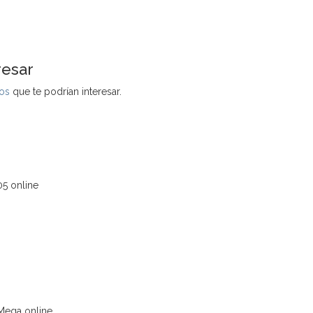
resar
os
que te podrían interesar.
5 online
Mega online