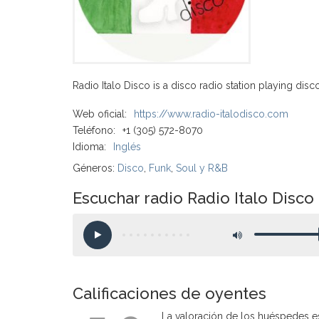
Radio Italo Disco is a disco radio station playing disc
Web oficial:
https://www.radio-italodisco.com
Teléfono:
+1 (305) 572-8070
Idioma:
Inglés
Géneros:
Disco
,
Funk
,
Soul y R&B
Escuchar radio Radio Italo Disco
Calificaciones de oyentes
La valoración de los huéspedes e