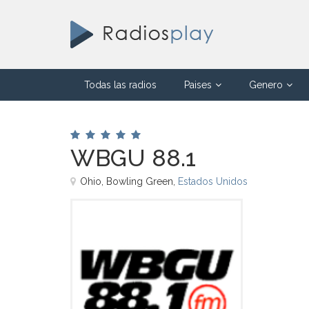
Todas las radios
Paises
Genero
WBGU 88.1
Ohio, Bowling Green,
Estados Unidos