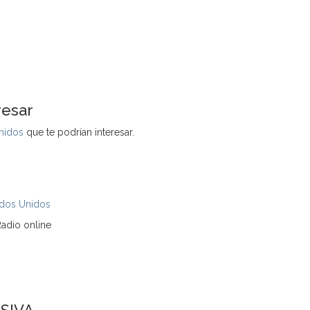
resar
nidos
que te podrían interesar.
ados Unidos
adio online