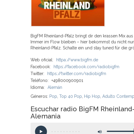
BigFM Rheinland-Pfalz bringt dir den krassen Mix aus
Immer im Flow bleiben – hier bekommst du nicht nur
Rheinland-Pfalz. Schalte ein und stay tuned für die 
Web oficial:
httpa://www.bigfm.de
Facebook:
https://facebook.com/radiobigfm
Twitter:
https://twitter.com/radiobigfm
Teléfono:
+498000900901
Idioma:
Alemán
Géneros:
Pop
,
Top 40 Pop
,
Hip Hop
,
Adulto Contem
Escuchar radio BigFM Rheinland-
Alemania