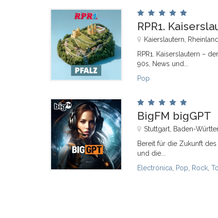
RPR1. Kaisersla
Kaierslautern, Rheinlan
RPR1. Kaiserslautern – de
90s, News und...
Pop
BigFM bigGPT
Stuttgart, Baden-Württ
Bereit für die Zukunft de
und die...
Electrónica
,
Pop
,
Rock
,
T