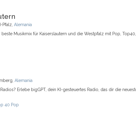
utern
d-Pfalz,
Alemania
r beste Musikmix für Kaiserslautern und die Westpfalz mit Pop, Top40,
emberg,
Alemania
s Radios? Erlebe bigGPT, dein KI-gesteuertes Radio, das dir die neuest
op 40 Pop