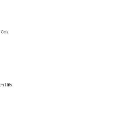
 80s,
en Hits