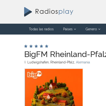
Todas las radios
Paises
Genero
BigFM Rheinland-Pfal
Ludwigshafen, Rheinland-Pfalz,
Alemania