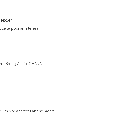
resar
ue te podrían interesar.
n - Brong Ahafo, GHANA
, 4th Norla Street Labone, Accra