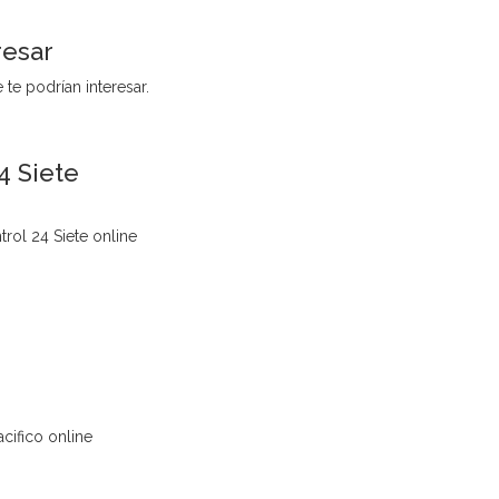
resar
te podrían interesar.
4 Siete
rol 24 Siete online
o
cifico online