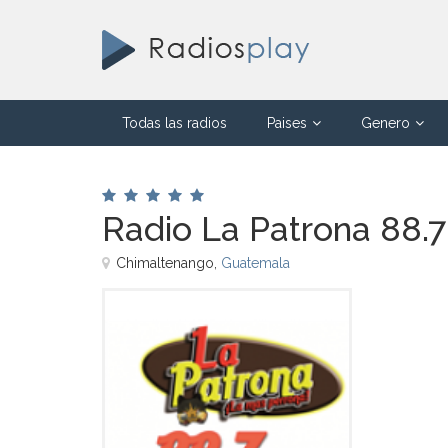
Todas las radios
Paises
Genero
Radio La Patrona 88.7
Chimaltenango,
Guatemala