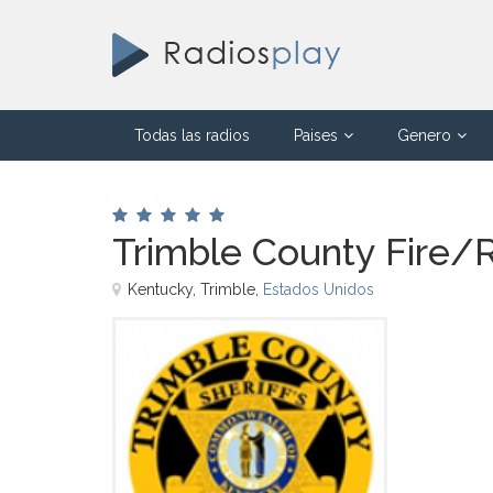
Todas las radios
Paises
Genero
Trimble County Fire
Kentucky, Trimble,
Estados Unidos