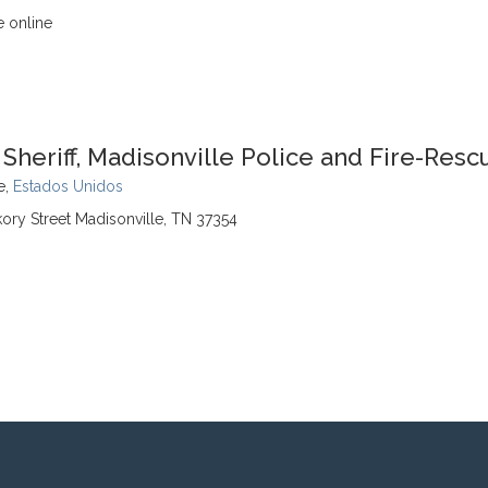
e online
heriff, Madisonville Police and Fire-Resc
e,
Estados Unidos
ckory Street Madisonville, TN 37354