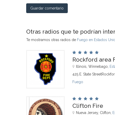
Guardar comentario
Otras radios que te podrían inte
Te mostramos otras radios de
Fuego en Estados Uni
Rockford area 
Illinois, Winnebago,
Es
425 E. State StreetRockfor
Fuego
Clifton Fire
Nueva Jersey, Clifton,
E