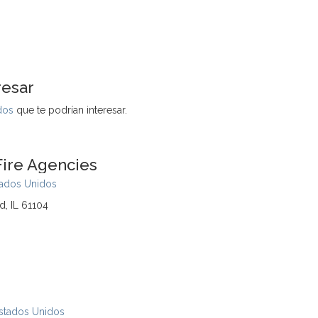
resar
dos
que te podrían interesar.
Fire Agencies
tados Unidos
d, IL 61104
stados Unidos