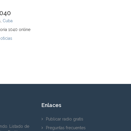
1040
s,
Cuba
oria 1040 online
oticias
Enlaces
Publicar radio gratis
ndo. Listado de
Preguntas frecuentes