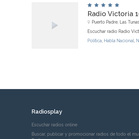
Radio Victoria 
Puerto Padre, Las Tuna
Escuchar radio Radio Vict
Política
,
Habla Nacional
,
N
Radiosplay
Escuchar radios online
Buscar, publicar y promocionar radios de todo el mu