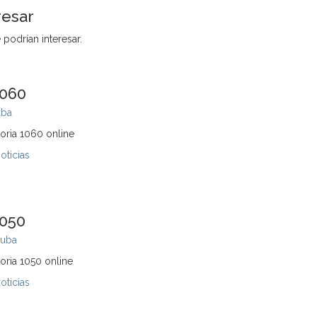
resar
 podrían interesar.
1060
ba
oria 1060 online
oticias
1050
uba
oria 1050 online
oticias