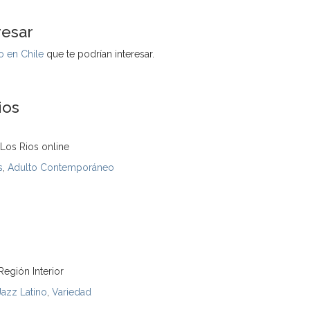
resar
 en Chile
que te podrían interesar.
ios
Los Rios online
s
,
Adulto Contemporáneo
Región Interior
Jazz Latino
,
Variedad