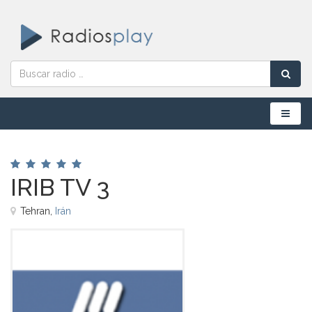
Menú
IRIB TV 3
Tehran,
Irán