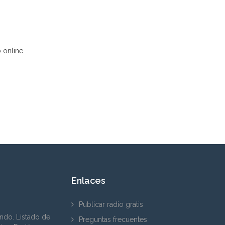
 online
Enlaces
Publicar radio gratis
ndo. Listado de
Preguntas frecuentes