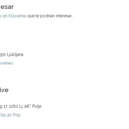
resar
 en Eslovenia
que te podrían interesar.
550 Ljubljana
oráneo
ive
rg 17, 1260 Lj. â€“ Polje
Top 40 Pop