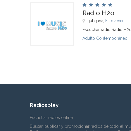
Radio H2o
Ljubljana,
Eslovenia
Escuchar radio Radio H2o
Adulto Contemporáneo
Radiosplay
Escuchar radios online
Buscar, publicar y promocionar radios de todo el mu