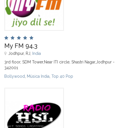
My FM 94.3
Jodhpur, RJ,
India
3rd floor, SDM Tower,Near ITI circle, Shastri Nagar,Jodhpur -
342001
Bollywood
,
Música India
,
Top 40 Pop