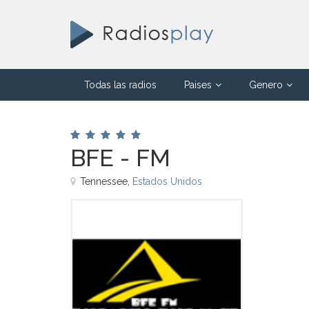
Todas las radios
Paises
Genero
BFE - FM
Tennessee,
Estados Unidos