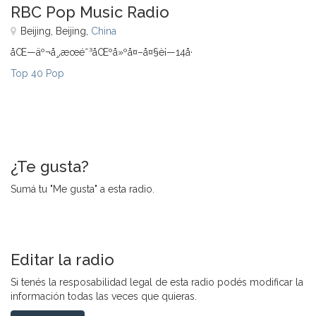
RBC Pop Music Radio
Beijing, Beijing,
China
åŒ—äº¬å¸‚æœé˜³åŒºå»ºå¤–å¤§è¡—14å·
Top 40 Pop
¿Te gusta?
Sumá tu "Me gusta" a esta radio.
Editar la radio
Si tenés la resposabilidad legal de esta radio podés modificar la
información todas las veces que quieras.