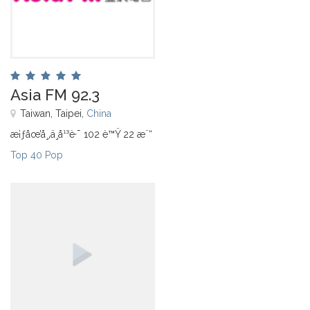
Asia FM 92.3
Taiwan, Taipei,
China
æ¡ƒåœ’å¸‚ä¸­å¹³è·¯ 102 è™Ÿ 22 æ¨“
Top 40 Pop