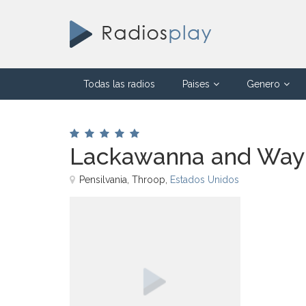
Todas las radios
Paises
Genero
Lackawanna and Wayn
Pensilvania, Throop,
Estados Unidos