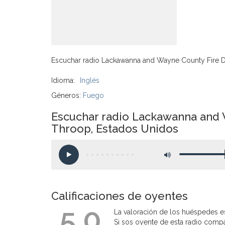
Escuchar radio Lackawanna and Wayne County Fire D
Idioma:
Inglés
Géneros:
Fuego
Escuchar radio Lackawanna and W
Throop, Estados Unidos
Calificaciones de oyentes
5.0
La valoración de los huéspedes es
Si sos oyente de esta radio compart