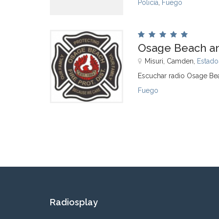
Policía
,
Fuego
Osage Beach an
Misuri, Camden,
Estado
Escuchar radio Osage Bea
Fuego
Radiosplay