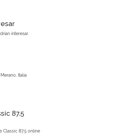
resar
rían interesar.
Merano, Italia
sic 87.5
 Classic 87.5 online