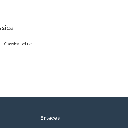
ssica
- Classica online
Enlaces