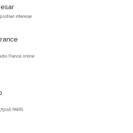
resar
podrían interesar.
France
dio France online
o
u75016 PARIS