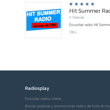
Hit Summer Ra
Francia
Escuchar radio Hit Summe
Otro
Radiosplay
Escuchar radios online
Buscar, publicar y promocionar radios de todo el mu