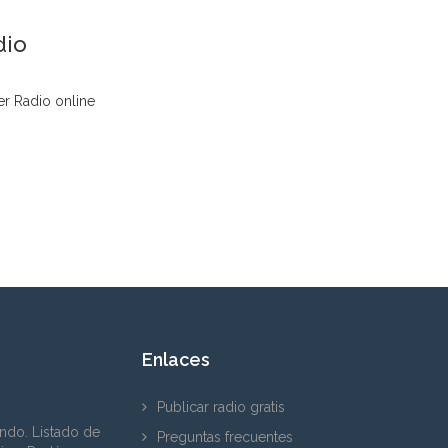
dio
r Radio online
Enlaces
Publicar radio gratis
ndo. Listado de
Preguntas frecuentes