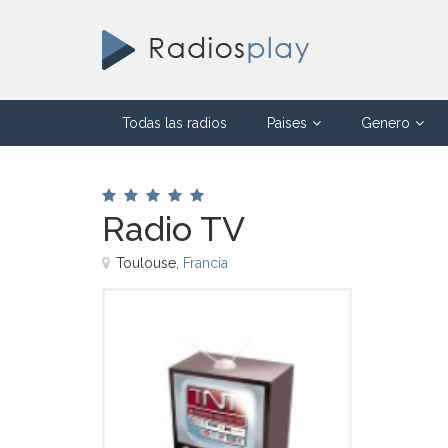
Todas las radios
Paises
Genero
Radio TV
Toulouse,
Francia