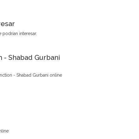
resar
 podrían interesar.
n - Shabad Gurbani
unction - Shabad Gurbani online
nline