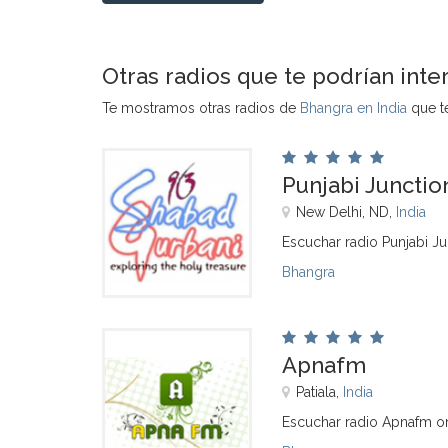
Otras radios que te podrían inte
Te mostramos otras radios de
Bhangra en India
que te
Punjabi Junctio
New Delhi, ND,
India
Escuchar radio Punjabi J
Bhangra
Apnafm
Patiala,
India
Escuchar radio Apnafm o