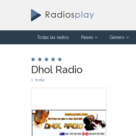
Todas las radios
Paises
Genero
Dhol Radio
India