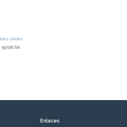
tados Unidos
T 59718USA
Enlaces