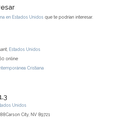
resar
na en Estados Unidos
que te podrían interesar.
sant,
Estados Unidos
60 online
temporánea Cristiana
1.3
tados Unidos
888Carson City, NV 89721