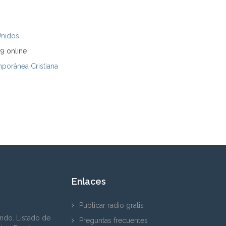
Unidos
9 online
poránea Cristiana
Enlaces
Publicar radio gratis
ndo. Listado de
Preguntas frecuentes