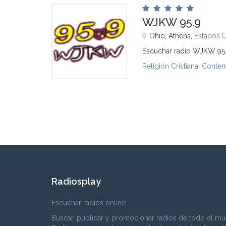
WJKW 95.9
Ohio, Athens,
Estados 
Escuchar radio WJKW 95.
Religión Cristiana
,
Contem
Radiosplay
Escuchar radios online
Buscar, publicar y promocionar radios de todo el mu