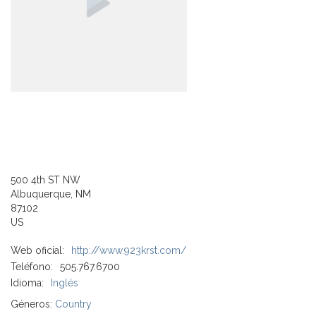
500 4th ST NW
Albuquerque, NM
87102
US
Web oficial:
http://www.923krst.com/
Teléfono:
505.767.6700
Idioma:
Inglés
Géneros:
Country