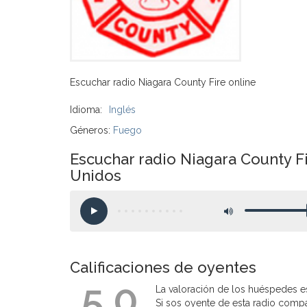
Escuchar radio Niagara County Fire online
Idioma:
Inglés
Géneros:
Fuego
Escuchar radio Niagara County Fi
Unidos
Calificaciones de oyentes
5.0
La valoración de los huéspedes es
Si sos oyente de esta radio compart