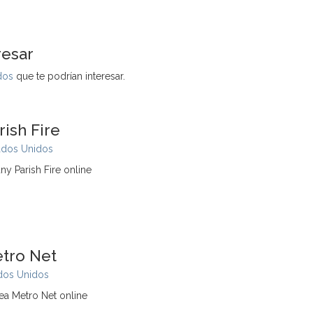
resar
dos
que te podrían interesar.
ish Fire
ados Unidos
y Parish Fire online
tro Net
dos Unidos
ea Metro Net online