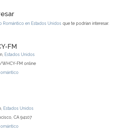
resar
 Romántico en Estados Unidos
que te podrían interesar.
CY-FM
wn,
Estados Unidos
.3/WHCY-FM online
Romántico
o,
Estados Unidos
ncisco, CA 94107
Romántico