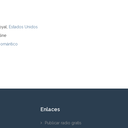
oyal,
Estados Unidos
line
Romántico
Enlaces
Publicar radio gratis