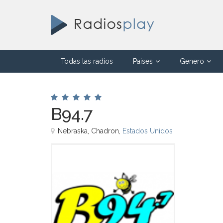
Todas las radios
Paises
Genero
B94.7
Nebraska, Chadron,
Estados Unidos