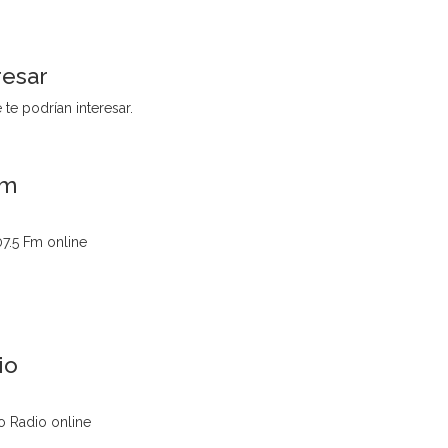
resar
te podrían interesar.
Fm
07.5 Fm online
io
o Radio online