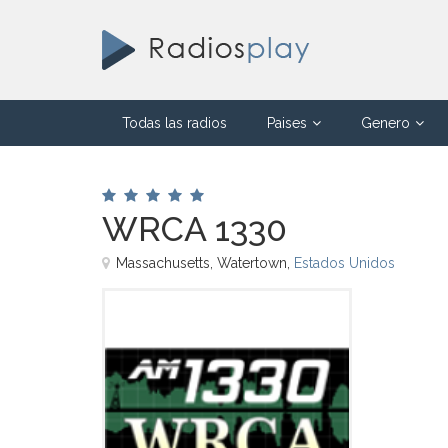
Todas las radios
Paises
Genero
WRCA 1330
Massachusetts, Watertown,
Estados Unidos