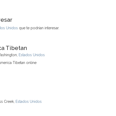
resar
dos Unidos
que te podrían interesar.
ca Tibetan
Washington,
Estados Unidos
America Tibetan online
ess Creek,
Estados Unidos