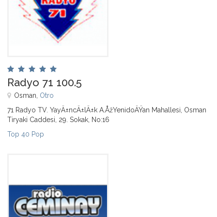
Radyo 71 100.5
Osman,
Otro
71 Radyo TV. YayÄ±ncÄ±lÄ±k A.ÅžYenidoÄŸan Mahallesi, Osman
Tiryaki Caddesi, 29. Sokak, No:16
Top 40 Pop