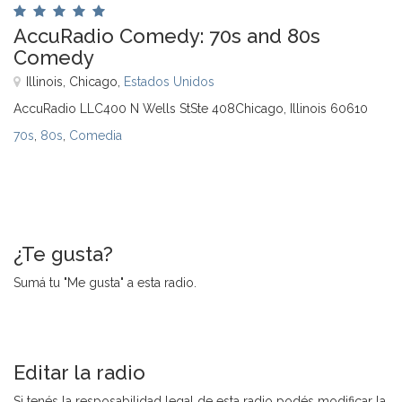
AccuRadio Comedy: 70s and 80s
Comedy
Illinois, Chicago,
Estados Unidos
AccuRadio LLC400 N Wells StSte 408Chicago, Illinois 60610
70s
,
80s
,
Comedia
¿Te gusta?
Sumá tu "Me gusta" a esta radio.
Editar la radio
Si tenés la resposabilidad legal de esta radio podés modificar la