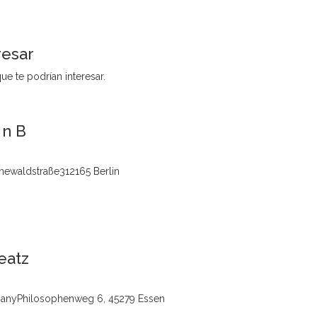
resar
ue te podrían interesar.
 n B
ewaldstraße312165 Berlin
eatz
manyPhilosophenweg 6, 45279 Essen