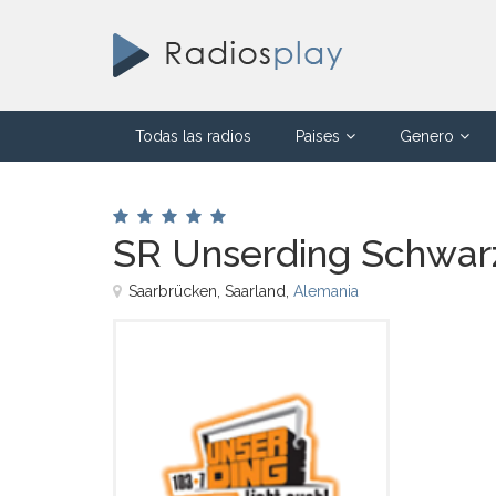
Todas las radios
Paises
Genero
SR Unserding Schwar
Saarbrücken, Saarland,
Alemania