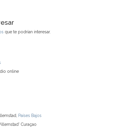
resar
os
que te podrían interesar.
s
dio online
illemstad,
Países Bajos
Willemstad' Curaçao