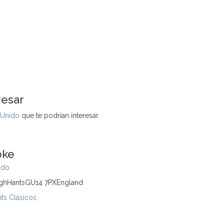
resar
 Unido
que te podrían interesar.
oke
ido
ughHantsGU14 7PXEngland
its Clásicos