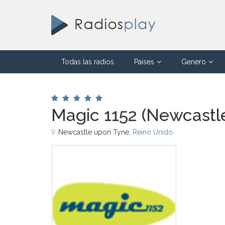
Todas las radios
Paises
Genero
Magic 1152 (Newcastl
Newcastle upon Tyne,
Reino Unido