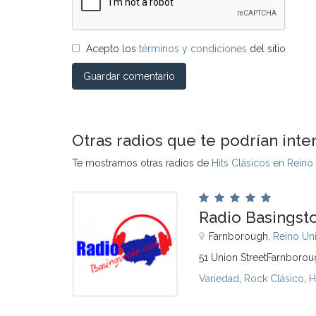
Acepto los
términos y condiciones
del sitio
Guardar comentario
Otras radios que te podrían inte
Te mostramos otras radios de
Hits Clásicos en Reino
Radio Basingst
Farnborough,
Reino Un
51 Union StreetFarnboro
Variedad
,
Rock Clásico
,
H