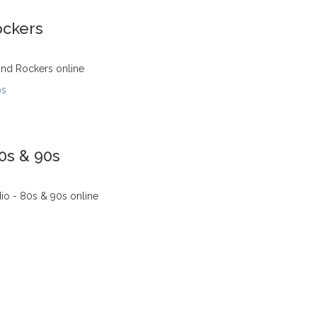
ockers
and Rockers online
os
0s & 90s
io - 80s & 90s online