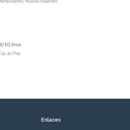
ntemporáneo
,
Música Holandés
87 EG Erica
Top 40 Pop
Enlaces