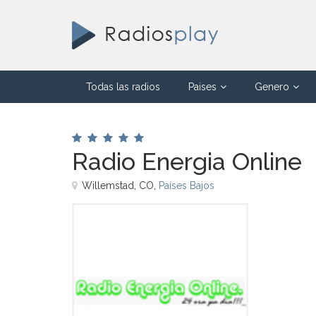
Todas las radios
Paises
Genero
Radio Energia Online
Willemstad, CO,
Países Bajos