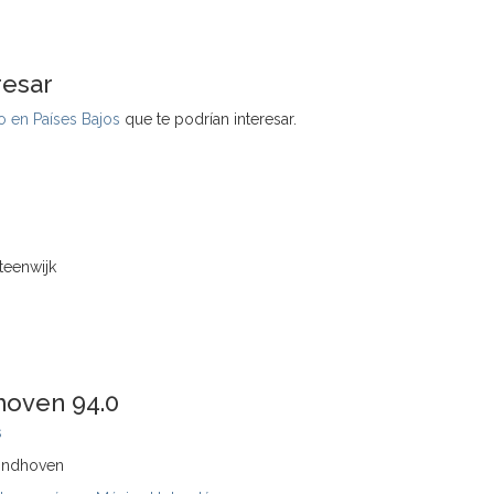
resar
 en Países Bajos
que te podrían interesar.
teenwijk
hoven 94.0
s
indhoven