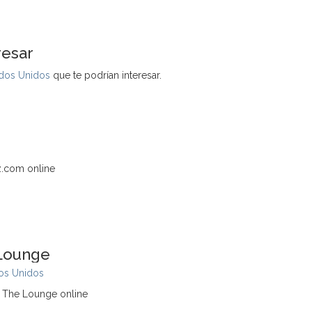
resar
ados Unidos
que te podrían interesar.
.com online
 Lounge
os Unidos
y The Lounge online