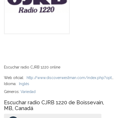
Escuchar radio CJRB 1220 online
Web oficial:
http://www.discoverwestman.com/index.php?option=com_content&view=category&layout=blog&id=63&Itemid=280
Idioma:
Inglés
Géneros:
Variedad
Escuchar radio CJRB 1220 de Boissevain,
MB, Canadá