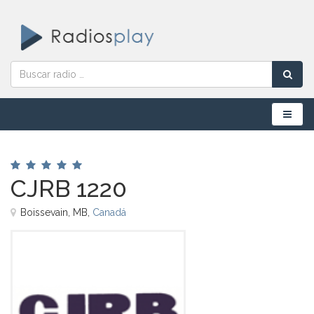
Menú
CJRB 1220
Boissevain, MB,
Canadá